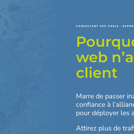
CONSULTANT SEO PARIS - EXPER
Pourquo
web n’a
client
Marre de passer ina
confiance à l’allia
pour déployer les a
Attirez plus de tra