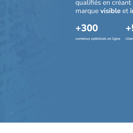
qualifiés en créant
marque
visible
et
i
+300
+
contenus optimisés en ligne
clie