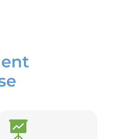
ment
se
